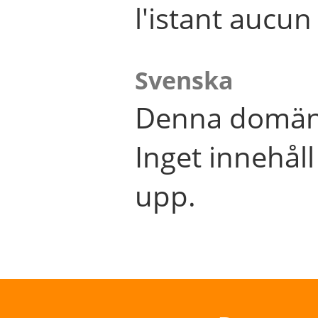
l'istant aucu
Svenska
Denna domän 
Inget innehål
upp.